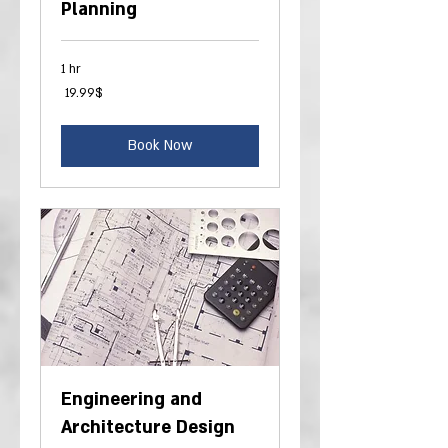
Planning
1 hr
19.99
‏19.99 ‏$
דולר
אמריקאי
Book Now
Engineering and
Architecture Design