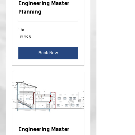
Engineering Master
Planning
1 hr
19.99
‏19.99 ‏$
דולר
אמריקאי
Book Now
Engineering Master